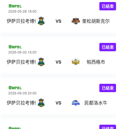
菲MPBL
已结束
2026-05-28 18:00
伊萨贝拉考博伊斯
奎松胡斯克尔
VS
菲MPBL
已结束
2026-06-03 16:00
伊萨贝拉考博伊斯
帕西格市
VS
菲MPBL
已结束
2026-06-09 20:00
伊萨贝拉考博伊斯
民都洛水牛
VS
菲MPBL
已结束