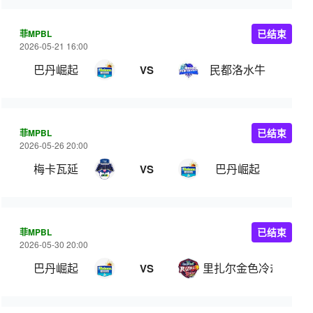
菲MPBL
已结束
2026-05-21 16:00
巴丹崛起
民都洛水牛
VS
菲MPBL
已结束
2026-05-26 20:00
梅卡瓦延
巴丹崛起
VS
菲MPBL
已结束
2026-05-30 20:00
巴丹崛起
里扎尔金色冷却器
VS