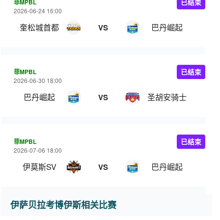
菲MPBL
已结束
2026-06-24 16:00
奎松城首都
巴丹崛起
VS
菲MPBL
已结束
2026-06-30 18:00
巴丹崛起
圣胡安骑士
VS
菲MPBL
已结束
2026-07-06 18:00
伊莫斯SV
巴丹崛起
VS
伊萨贝拉考博伊斯相关比赛