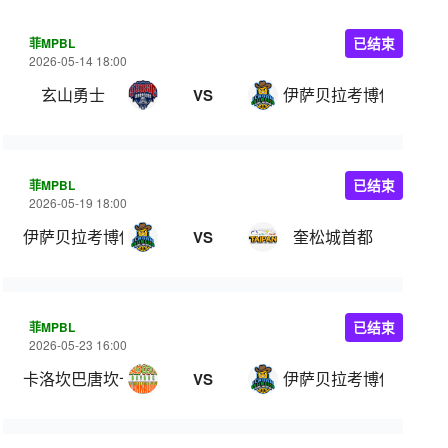
菲MPBL
已结束
2026-05-14 18:00
玄山勇士
伊萨贝拉考博伊斯
VS
菲MPBL
已结束
2026-05-19 18:00
伊萨贝拉考博伊斯
奎松城首都
VS
菲MPBL
已结束
2026-05-23 16:00
卡洛坎巴唐坎卡洛
伊萨贝拉考博伊斯
VS