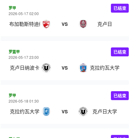
罗甲
已结束
2026-05-17 02:00
布加勒斯特迪纳摩
克卢日
VS
罗篮甲
已结束
2026-05-17 23:00
克卢日纳波卡
克拉约瓦大学
VS
罗甲
已结束
2026-05-18 01:30
克拉约瓦大学
克卢日大学
VS