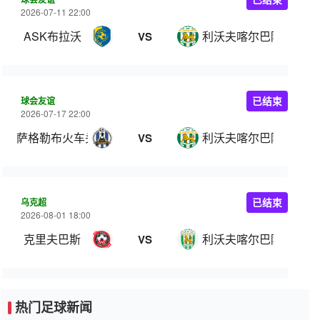
2026-07-11 22:00
ASK布拉沃
利沃夫喀尔巴阡
VS
球会友谊
已结束
2026-07-17 22:00
萨格勒布火车头
利沃夫喀尔巴阡
VS
乌克超
已结束
2026-08-01 18:00
克里夫巴斯
利沃夫喀尔巴阡
VS
热门足球新闻