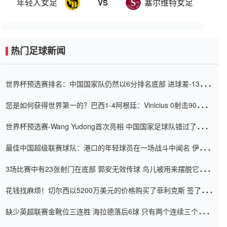
年轻人女足
塞尔维特女足
VS
热门足球新闻
世界杯预选赛排名：中国国家队仍然以6分排名底部 进球差-13令人
震惊
您是如何获得世界第一的？巴西1-4阿根廷：Vinicius 0射击90分钟
内
世界杯预选赛-Wang Yudong首次亮相 中国国家足球队错过了世界
杯0-2
最佳中国超级联赛球队：港口的年轻球员在一场战斗中闻名 伊万放
弃了泰桑（Taishan）
3场比赛中有23张射门在底部 郭安无效传球 鸟儿被用来摆脱它
Setien痴迷于三名后卫
花钱找麻烦！切尔西以5200万美元的价格购买了菲利克斯 签了7年
并在半年内租了夏窗口
缺少英超联赛金靴位三连胜 海拉德落后6球 只有两个连续三个连续
三靴