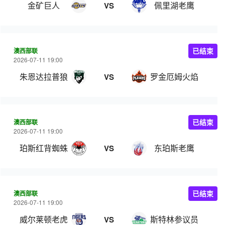
金矿巨人
佩里湖老鹰
VS
澳西部联
已结束
2026-07-11 19:00
朱恩达拉普狼
罗金厄姆火焰
VS
澳西部联
已结束
2026-07-11 19:00
珀斯红背蜘蛛
东珀斯老鹰
VS
澳西部联
已结束
2026-07-11 19:00
威尔莱顿老虎
斯特林参议员
VS