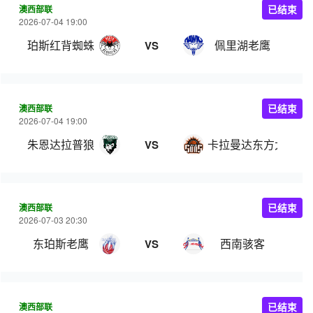
澳西部联
已结束
2026-07-04 19:00
珀斯红背蜘蛛
佩里湖老鹰
VS
澳西部联
已结束
2026-07-04 19:00
朱恩达拉普狼
卡拉曼达东方太阳
VS
澳西部联
已结束
2026-07-03 20:30
东珀斯老鹰
西南骇客
VS
澳西部联
已结束