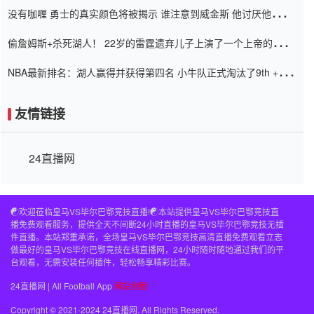
没有咖喱 勇士的真实颜色将被揭示 谁注意到威金斯 他讨厌他的老
老板
偷詹姆斯+杀死湖人！ 22岁的雷霆遗弃儿子上演了一个上帝的剧
本：疯狂的反击争夺1亿元人民币的合同
NBA最新排名：湖人赢得并获得第四名 小牛队正式淘汰了9th + 76
人
友情链接
24直播网
☯️欢迎莅临皇马VS毕尔巴鄂竞技直播!☯️本站提供皇马VS毕尔巴鄂竞技直
播免费观看服务，提供全天不间断24小时直播的皇马VS毕尔巴鄂竞技无插
件直播。本站郑重承诺，全场皇马VS毕尔巴鄂竞技高清直播免费观看立志
做最好的皇马VS毕尔巴鄂竞技在线直播网，24小时随时随地通过我们的平
台观看，无需安装任何插件，轻松畅享精彩比赛。
24直播网 | All Football App
网站地图
Copyright © 2021-2024 24直播网. All Rights Reserved.