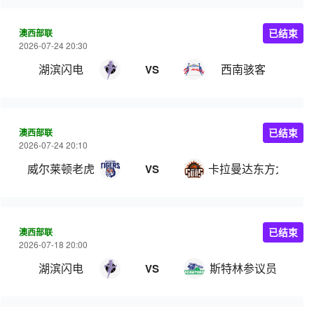
澳西部联
已结束
2026-07-24 20:30
湖滨闪电
西南骇客
VS
澳西部联
已结束
2026-07-24 20:10
威尔莱顿老虎
卡拉曼达东方太阳
VS
澳西部联
已结束
2026-07-18 20:00
湖滨闪电
斯特林参议员
VS